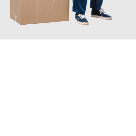
JETZT ANFRAGEN
Erleben Sie mit Umzugsmeister Baecker Kassel, wie
einfach und
stressfrei Ihr Umzug Kassel Dudelange
sein kann. Unser
Expertenteam steht bereit, um Ihnen einen reibungslosen
Übergang in Ihr neues Zuhause zu garantieren.
Jetzt
unverbindliches Angebot
erhalten &