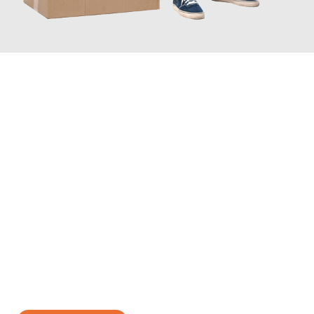
JETZT ANFRAGEN
Erleben Sie mit Umzugsmeister Baecker Kassel, wie
einfach und
stressfrei Ihr Umzug Kassel Volos
sein kann. Unser
Expertenteam steht bereit, um Ihnen einen reibungslosen
Übergang in Ihr neues Zuhause zu garantieren.
Jetzt
unverbindliches Angebot
erhalten &
100€ sparen: