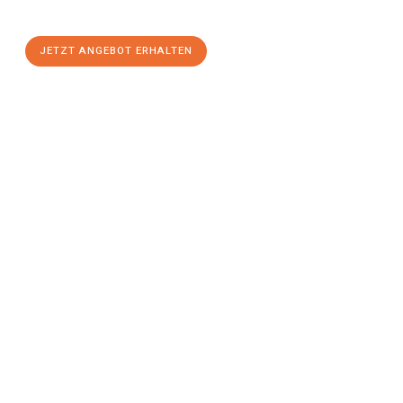
stressfreien Umzug
mit maximalem Komfort:
JETZT ANGEBOT ERHALTEN