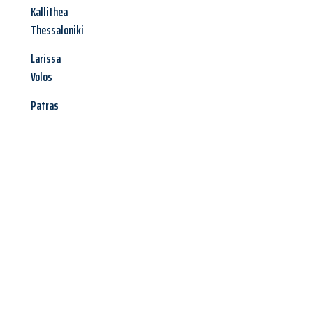
Kallithea
Thessaloniki
Larissa
Volos
Patras
Jetzt anfragen &
Angebot
mit Best-Preis
erhalten!
Schicken Sie uns jetzt Ihre unverbindliche Anfrage und sichern
Sie sich Ihr
individuelles Umzugsangebot für Ihr Anliegen in
Kassel
zum Best-Preis! Nutzen Sie die Gelegenheit für einen