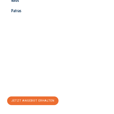
Volos
Patras
Jetzt anfragen &
Angebot
mit Best-Preis
erhalten!
Schicken Sie uns jetzt Ihre unverbindliche Anfrage und sichern
Sie sich Ihr
individuelles Umzugsangebot für Ihr Anliegen in
Kassel
zum Best-Preis! Nutzen Sie die Gelegenheit für einen
stressfreien Umzug
mit maximalem Komfort:
JETZT ANGEBOT ERHALTEN