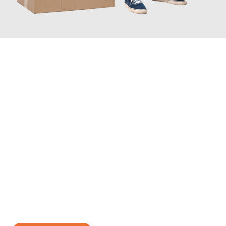
JETZT ANFRAGEN
Erleben Sie mit Umzugsmeister Baecker Kassel, wie
einfach und
stressfrei Ihr Umzug Kassel Larissa
sein kann. Unser
Expertenteam steht bereit, um Ihnen einen reibungslosen
Übergang in Ihr neues Zuhause zu garantieren.
Jetzt
unverbindliches Angebot
erhalten &
100€ sparen: