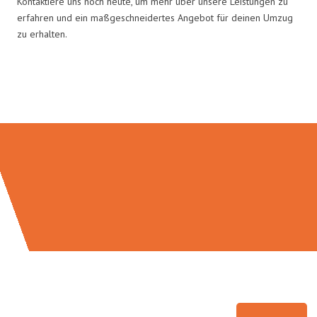
Kontaktiere uns noch heute, um mehr über unsere Leistungen zu
erfahren und ein maßgeschneidertes Angebot für deinen Umzug
zu erhalten.
Umzugsmeister Baecker in Zahlen: