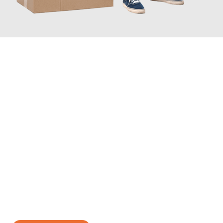
JETZT ANFRAGEN
Erleben Sie mit Umzugsmeister Baecker Kassel, wie
einfach und
stressfrei Ihr Umzug Kassel Bergen
sein kann. Unser
Expertenteam steht bereit, um Ihnen einen reibungslosen
Übergang in Ihr neues Zuhause zu garantieren.
Jetzt
unverbindliches Angebot
erhalten &
100€ sparen: