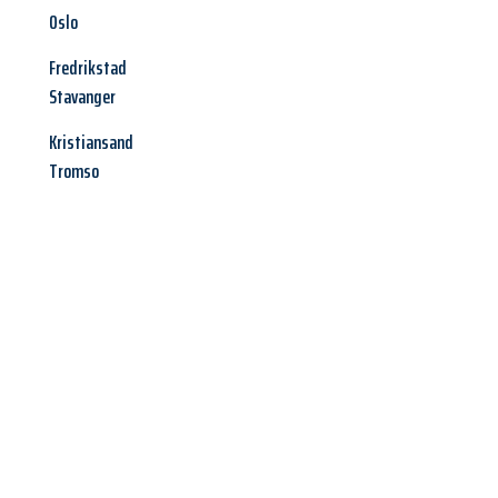
Oslo
Fredrikstad
Stavanger
Kristiansand
Tromso
Jetzt anfragen &
Angebot
mit Best-Preis
erhalten!
Schicken Sie uns jetzt Ihre unverbindliche Anfrage und sichern
Sie sich Ihr
individuelles Umzugsangebot für Ihr Anliegen in
Kassel
zum Best-Preis! Nutzen Sie die Gelegenheit für einen