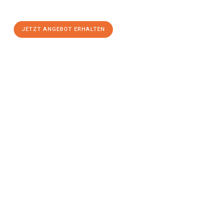
stressfreien Umzug
mit maximalem Komfort:
JETZT ANGEBOT ERHALTEN